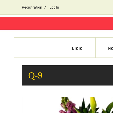
Registration
Log In
INICIO
N
Q-9